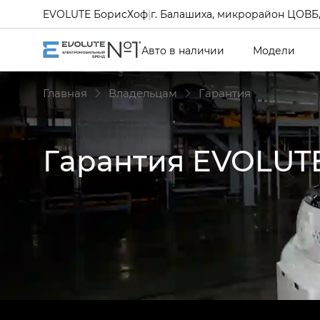
EVOLUTE БорисХоф
|
г. Балашиха, микрорайон ЦОВБ, 
Авто в наличии
Модели
Главная
Владельцам
Гарантия
Гарантия EVOLUT