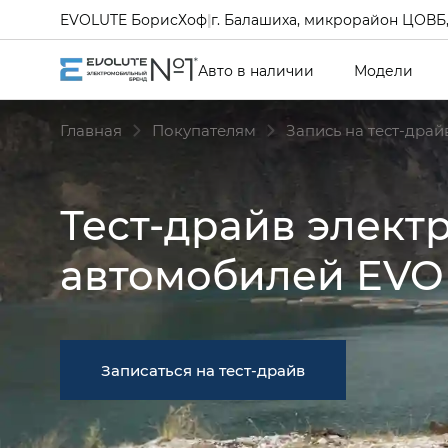
EVOLUTE БорисХоф
|
г. Балашиха, микрорайон ЦОВБ, 
Авто в наличии
Модели
Главная
Покупателям
Запись на тест-драй
Тест-драйв элект
автомобилей EVO
Записаться на тест-драйв