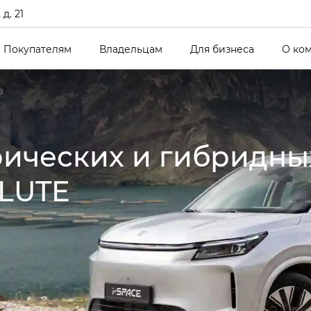
д. 21
Покупателям
Владельцам
Для бизнеса
О ко
в
рических и гибридны
LUTE