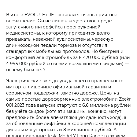
В итоге EVOLUTE i‑JET оставляет очень приятное
впечатление. Он не лишён недостатков вроде
запутанного интерфейса перегруженной
медиасистемы, к которому приходится долго
привыкать, неважной аудиосистемы, чересчур
длинноходной педали тормоза и отсутствия
стандартных мобильных протоколов. Но быстрый и
комфортный электромобиль за 6 420 000 рублей (или
4 995 000 рублей со всеми возможными скидками) —
почему бы и нет?
Электрические звёзды увядающего параллельного
импорта, лишённые официальной гарантии и
сервисной поддержки, заметно дороже. Цены на
самые простые дореформенные электромобили Zeekr
001 2023 года выпуска стартуют с 6,6 миллиона рублей
без учёта скидок (хотя эти машины, конечно, могут
предложить более впечатляющую дальность хода), а
за обновлённые лифтбеки в хорошей комплектации
дилеры могут просить и 8 миллионов рублей. А
полноприводные Tesla Model Y Long Range в схожем