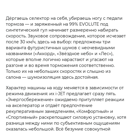
Дёргаешь селектор на себя, убираешь ногу с педали
тормоза — и заряженный на 99% EVOLUTE под
синтетический гул начинает размеренно набирать
скорость. Звуковое сопровождение, которое исчезает
после 30 км/ч, здесь на выбор: предложены три
варианта футуристичных шумов с неочевидными
названиями («Аккорд», «Звёздное небо» и «Лес»),
которые вполне логично нарастают и угасают на
разгоне и во время торможения соответственно.
Только их на небольших скоростях и слышно из
салона — шумоизоляция здесь достойная.
Характер машины на ходу меняется в зависимости от
режима движения: их i‑JET предлагает сразу пять.
«Энергосбережение» ожидаемо притупляет реакции
на акселератор и отдаёт предпочтение
рекуперативным замедлениям, «Комфортный» и
«Спортивный» раскрепощают силовую установку, хотя
разница между ними по субъективным ощущениям
оказалась небольшой. Всё безумие совокупной