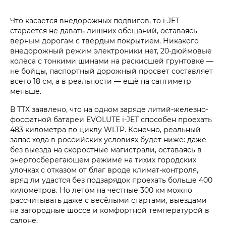
Что касается внедорожных подвигов, то i‑JET
старается не давать лишних обещаний, оставаясь
верным дорогам с твёрдым покрытием. Никакого
внедорожный режим электроники нет, 20-дюймовые
колёса с тонкими шинами на раскисшей грунтовке —
не бойцы, паспортный дорожный просвет составляет
всего 18 см, а в реальности — ещё на сантиметр
меньше.
В ТТХ заявлено, что на одном заряде литий-железно-
фосфатной батареи EVOLUTE i‑JET способен проехать
483 километра по циклу WLTP. Конечно, реальный
запас хода в российских условиях будет ниже: даже
без выезда на скоростные магистрали, оставаясь в
энергосберегающем режиме на тихих городских
улочках с отказом от благ вроде климат-контроля,
вряд ли удастся без подзарядок проехать больше 400
километров. Но летом на честные 300 км можно
рассчитывать даже с весёлыми стартами, выездами
на загородные шоссе и комфортной температурой в
салоне.