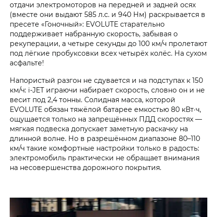
отдачи электромоторов на передней и задней осях
(вместе они выдают 585 л.с. и 940 Нм) раскрывается в
пресете «Гоночный»: EVOLUTE старательно
поддерживает набранную скорость, забывая о
рекуперации, а четыре секунды до 100 км/ч пролетают
под лёгкие пробуксовки всех четырёх колёс. На сухом
асфальте!
Напористый разгон не сдувается и на подступах к 150
км/ч: i‑JET играючи набирает скорость, словно он и не
весит под 2,4 тонны. Солидная масса, которой
EVOLUTE обязан тяжёлой батарее емкостью 80 кВт·ч,
ощущается только на запрещённых ПДД скоростях —
мягкая подвеска допускает заметную раскачку на
длинной волне. Но в разрешённом диапазоне 80–110
км/ч такие комфортные настройки только в радость:
электромобиль практически не обращает внимания
на несовершенства дорожного покрытия.