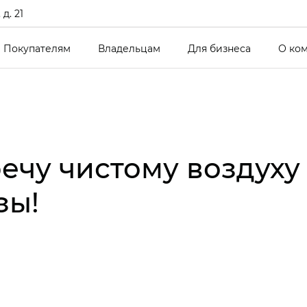
д. 21
Покупателям
Владельцам
Для бизнеса
О ко
ечу чистому воздуху
зы!