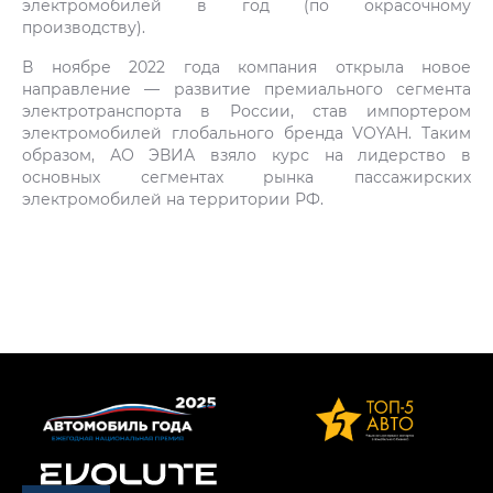
электромобилей в год (по окрасочному
производству).
В ноябре 2022 года компания открыла новое
направление — развитие премиального сегмента
электротранспорта в России, став импортером
электромобилей глобального бренда VOYAH. Таким
образом, АО ЭВИА взяло курс на лидерство в
основных сегментах рынка пассажирских
электромобилей на территории РФ.