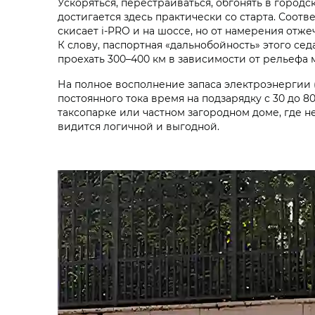
Ускоряться, перестраиваться, обгонять в городс
достигается здесь практически со старта. Соот
скисает i‑PRO и на шоссе, но от намерения отж
К слову, паспортная «дальнобойность» этого се
проехать 300–400 км в зависимости от рельефа 
На полное восполнение запаса электроэнергии (
постоянного тока время на подзарядку с 30 до 
таксопарке или частном загородном доме, где н
видится логичной и выгодной.