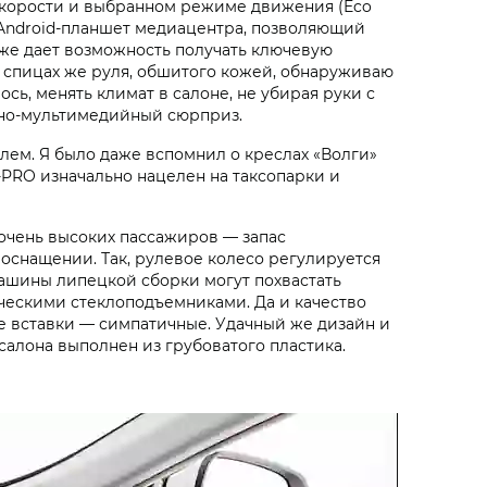
скорости и выбранном режиме движения (Eco
 Android-планшет медиацентра, позволяющий
же дает возможность получать ключевую
 спицах же руля, обшитого кожей, обнаруживаю
ь, менять климат в салоне, не убирая руки с
очно-мультимедийный сюрприз.
ем. Я было даже вспомнил о креслах «Волги»
i‑PRO изначально нацелен на таксопарки и
очень высоких пассажиров — запас
 оснащении. Так, рулевое колесо регулируется
 машины липецкой сборки могут похвастать
ческими стеклоподъемниками. Да и качество
е вставки — симпатичные. Удачный же дизайн и
 салона выполнен из грубоватого пластика.