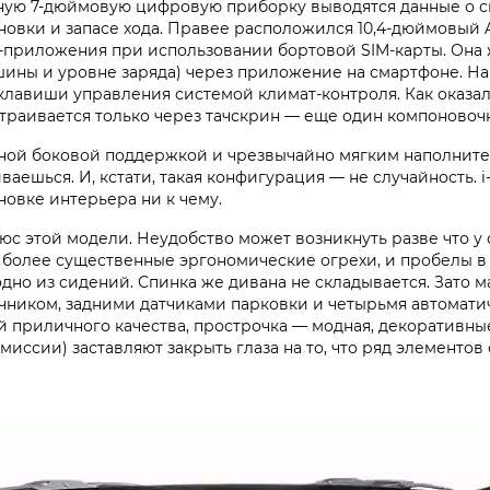
ную 7‑дюймовую цифровую приборку выводятся данные о 
ановки и запасе хода. Правее расположился 10,4‑дюймовый
-приложения при использовании бортовой SIM-карты. Она 
ны и уровне заряда) через приложение на смартфоне. На
авиши управления системой климат-контроля. Как оказалос
настраивается только через тачскрин — еще один компонов
ной боковой поддержкой и чрезвычайно мягким наполнител
аешься. И, кстати, такая конфигурация — не случайность. 
овке интерьера ни к чему.
 этой модели. Неудобство может возникнуть разве что у 
и более существенные эргономические огрехи, и пробелы в
 одно из сидений. Спинка же дивана не складывается. Зато
чником, задними датчиками парковки и четырьмя автомати
й приличного качества, прострочка — модная, декоративны
иссии) заставляют закрыть глаза на то, что ряд элементов