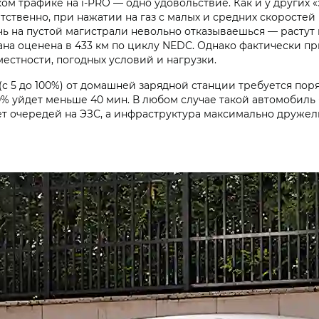
ком трафике на i‑PRO — одно удовольствие. Как и у других 
ветственно, при нажатии на газ с малых и средних скорост
ечь на пустой магистрали невольно отказываешься — растут
дана оценена в 433 км по циклу NEDC. Однако фактически 
местности, погодных условий и нагрузки.
с 5 до 100%) от домашней зарядной станции требуется поря
80% уйдет меньше 40 мин. В любом случае такой автомобил
ет очередей на ЭЗС, а инфраструктура максимально дружелю