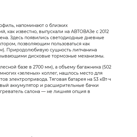
офиль, напоминают о близких
ий, как известно, выпускали на АВТОВАЗе с 2012
лена. Здесь появились светодиодные дневные
ктором, позволяющим пользоваться как
ком). Природолюбивую сущность липчанина
икрывающими дисковые тормозные механизмы.
сной базе в 2700 мм), а объему багажника (502
многих «зеленых» коллег, нашлось место для
ов электропривода. Тяговая батарея на 53 кВт∙ч
товый аккумулятор и расширительные бачки
греватель салона — не лишняя опция в