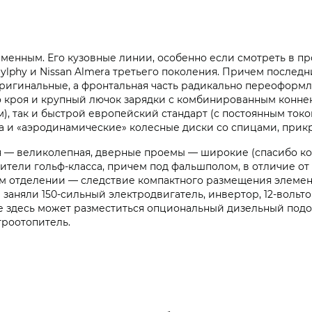
менным. Его кузовные линии, особенно если смотреть в пр
Sylphy и Nissan Almera третьего поколения. Причем последн
O оригинальные, а фронтальная часть радикально переоформ
о кроя и крупный лючок зарядки с комбинированным конне
м), так и быстрой европейский стандарт (с постоянным то
ка и «аэродинамические» колесные диски со спицами, пр
 — великолепная, дверные проемы — широкие (спасибо коле
ители гольф-класса, причем под фальшполом, в отличие от 
ом отделении — следствие компактного размещения элемент
 заняли 150‑сильный электродвигатель, инвертор, 12‑воль
ще здесь может разместиться опциональный дизельный подо
троотопитель.