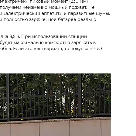
«электричек», пиковый момент (230 Нм)
ей получаем неизменно мощный подхват. Не
 и «электрический аппетит», и паразитные шумы.
при полностью заряженной батарее реально
дка 8,5 ч. При использовании станции
ь будет максимально комфортно заряжать в
бна. Если это ваш вариант, то покупка i‑PRO