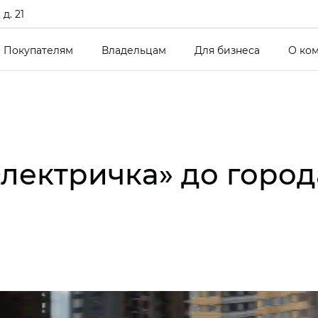
д. 21
Покупателям
Владельцам
Для бизнеса
О ко
Электричка» до город