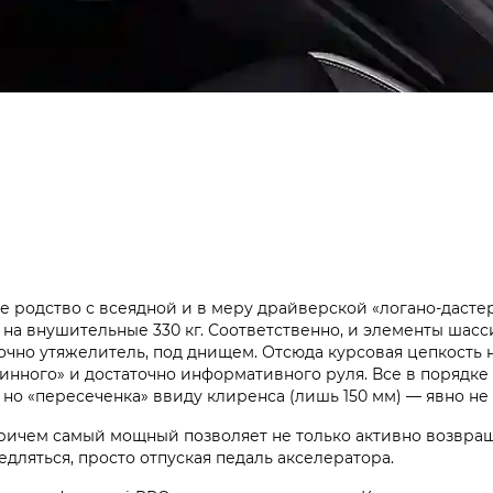
 родство с всеядной и в меру драйверской «логано-дастер
на внушительные 330 кг. Соответственно, и элементы шасс
точно утяжелитель, под днищем. Отсюда курсовая цепкость
нного» и достаточно информативного руля. Все в порядке 
но «пересеченка» ввиду клиренса (лишь 150 мм) — явно не 
ричем самый мощный позволяет не только активно возвраща
едляться, просто отпуская педаль акселератора.