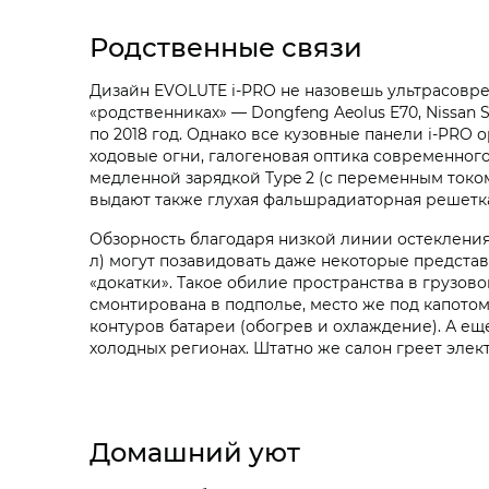
Родственные связи
Дизайн EVOLUTE i‑PRO не назовешь ультрасовре
«родственниках» — Dongfeng Aeolus E70, Nissan 
по 2018 год. Однако все кузовные панели i‑PR
ходовые огни, галогеновая оптика современног
медленной зарядкой Type 2 (с переменным токо
выдают также глухая фальшрадиаторная решет
Обзорность благодаря низкой линии остекления
л) могут позавидовать даже некоторые представ
«докатки». Такое обилие пространства в грузов
смонтирована в подполье, место же под капотом
контуров батареи (обогрев и охлаждение). А е
холодных регионах. Штатно же салон греет элек
Домашний уют