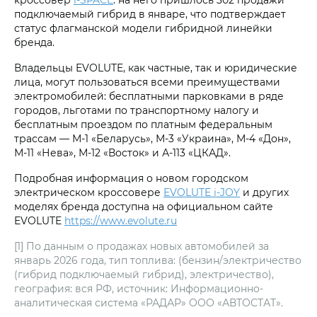
подключаемый гибрид в январе, что подтверждает
статус флагманской модели гибридной линейки
бренда.
Владельцы EVOLUTE, как частные, так и юридические
лица, могут пользоваться всеми преимуществами
электромобилей: бесплатными парковками в ряде
городов, льготами по транспортному налогу и
бесплатным проездом по платным федеральным
трассам — М-1 «Беларусь», М-3 «Украина», М-4 «Дон»,
М-11 «Нева», М-12 «Восток» и А-113 «ЦКАД».
Подробная информация о новом городском
электрическом кроссовере
EVOLUTE i‑JOY
и других
моделях бренда доступна на официальном сайте
EVOLUTE
https://www.evolute.ru
[1] По данным о продажах новых автомобилей за
январь 2026 года, тип топлива: (бензин/электричество
(гибрид подключаемый гибрид), электричество),
география: вся РФ, источник: Информационно-
аналитическая система «РАДАР» ООО «АВТОСТАТ».