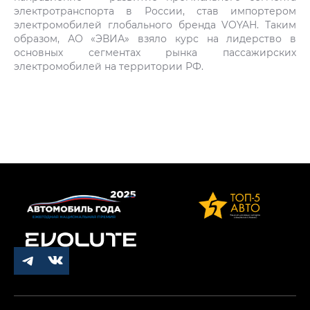
электротранспорта в России, став импортером
электромобилей глобального бренда VOYAH. Таким
образом, АО «ЭВИА» взяло курс на лидерство в
основных сегментах рынка пассажирских
электромобилей на территории РФ.