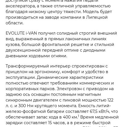
доступной сразу с момента нажатия педали
акселератора, а также отличной управляемостью
благодаря низкому центру тяжести. Модель будет
производиться на заводе компании в Липецкой
области.
EVOLUTE
i‑VAN
получил солидный строгий внешний
вид, выраженный в прямых лаконичных линиях
кузова, большой фронтальной решетке и стильной
двухсекционной передней оптике с диодными
дневными ходовыми огнями.
Трансформируемый интерьер спроектирован с
прицелом на эргономику, комфорт и удобство в
эксплуатации. Динамические характеристики
полностью отвечают требованиям коммерческих и
корпоративных парков. Электровэн с приводом на
заднюю ось оснащен постоянным магнитным
синхронным двигателем с пиковой мощностью 122
л. с. и 300 Нм крутящего момента. Емкость литий-
железо-фосфатной батареи составляет 67,5 кВт/ч, что
1
обеспечивает запас хода в 400 км.
Время медленной
зарядки составляет 15 часов, а в режиме быстрой