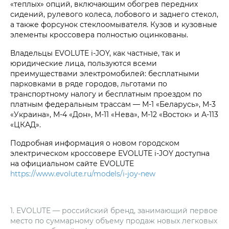
«теплых» опций, включающим обогрев передних
сидений, рулевого колеса, лобового и заднего стекол,
а также форсунок стеклоомывателя. Кузов и кузовные
элементы кроссовера полностью оцинкованы.
Владельцы EVOLUTE i‑JOY, как частные, так и
юридические лица, пользуются всеми
преимуществами электромобилей: бесплатными
парковками в ряде городов, льготами по
транспортному налогу и бесплатным проездом по
платным федеральным трассам — М-1 «Беларусь», М-3
«Украина», М-4 «Дон», М-11 «Нева», М-12 «Восток» и А-113
«ЦКАД».
Подробная информация о новом городском
электрическом кроссовере EVOLUTE i‑JOY доступна
на официальном сайте EVOLUTE
https://www.evolute.ru/models/i-joy-new
1. EVOLUTE — российский бренд, занимающий первое
место по суммарному объему продаж новых легковых