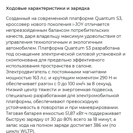
Ходовые характеристики и зарядка
Созданный на современной платформе Quantum S3,
кроссовер нового поколения i‑JOY отличается
непревзойденным балансом потребительских
качеств, даря владельцу максимум удовольствия от
управления технологичным и экологичным
автомобилем. Платформа Quantum S3 разработана
под оснащение электрической силовой установкой и
скомпонована для предельно эффективного
использования пространства в салоне.
Электродвигатель с постоянными магнитами
мощностью 163 л.с. и крутящим моментом 290 Н·м
обеспечивает разгон с 0 до 100 км/ч за 8 секунд.
Низкий центр тяжести и энергоемкая подвеска,
специально разработанная для электромобильной
платформы, обеспечивают превосходную
устойчивость в поворотах и при маневрировании.
Тяговая батарея емкостью 51,87 кВт·ч поддерживает
быструю зарядку от 30 до 80% всего за 18 минут, а
запас хода на полном заряде достигает 386 км (по
циклу WLTP).