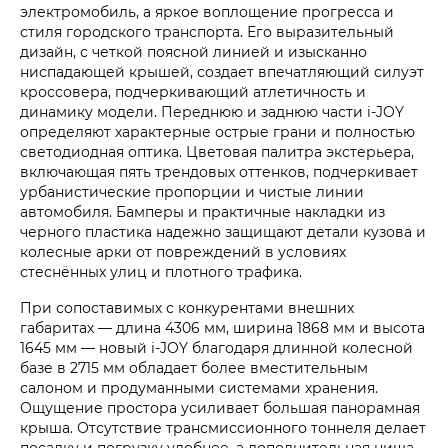
электромобиль, а яркое воплощение прогресса и
стиля городского транспорта. Его выразительный
дизайн, с четкой поясной линией и изысканно
ниспадающей крышей, создает впечатляющий силуэт
кроссовера, подчеркивающий атлетичность и
динамику модели. Переднюю и заднюю части i‑JOY
определяют характерные острые грани и полностью
светодиодная оптика. Цветовая палитра экстерьера,
включающая пять трендовых оттенков, подчеркивает
урбанистические пропорции и чистые линии
автомобиля. Бамперы и практичные накладки из
черного пластика надежно защищают детали кузова и
колесные арки от повреждений в условиях
стеснённых улиц и плотного трафика.
При сопоставимых с конкурентами внешних
габаритах — длина 4306 мм, ширина 1868 мм и высота
1645 мм — новый i‑JOY благодаря длинной колесной
базе в 2715 мм обладает более вместительным
салоном и продуманными системами хранения.
Ощущение простора усиливает большая панорамная
крыша. Отсутствие трансмиссионного тоннеля делает
посадку и погрузку удобнее, а дополнительная ниша