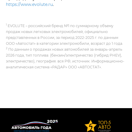
https://www.evolute.ru
.
1
EVOLUTE – российский бренд №1 по суммарному объему
продаж новых легковых электромобилей, официально
представленных в России, за период 2022-2025 г. по данным
ООО «Автостат» в категории электромобили, возраст до 1 года.
2
По данным о продажах новых автомобилей за январь-апрель
2026 года, тип топлива: (бензин/электричество (гибрид PHEV),
электричество), география: вся РФ, источник: Информационно-
аналитическая система «РАДАР» ООО «АВТОСТАТ».