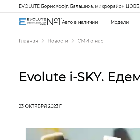
EVOLUTE БорисХоф
|
г. Балашиха, микрорайон ЦОВБ, 
Авто в наличии
Модели
Главная
Новости
СМИ о нас
Evolute i‑SKY. Ед
23 ОКТЯБРЯ 2023 Г.