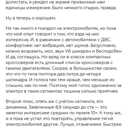
долистать, я увидел на экране привычные нам
единицы измерения. Было немного стыдно, правда.
Ну а теперь о хорошем.
Не так много я поездил на электромобилях, но пока
что мой опыт говорит о том, что езда на них
интересна. И, в равнении с автомобилями с ДВС,
комфортнее: нет вибраций, нет шумов. Безусловно,
можно возразить, мол, звук V8 шикарен и бесподобен.
И да, соглашусь. Но вряд ли в классе компактных
кроссоверов есть длинный список кроссоверов с
такими двигателями. Скорее, в большинстве своём,
это что-то типа полтора-два литра да четыре
цилиндра. И голоса там тем краше, чем меньше их
слышно, как по мне. Поэтому мой голос однозначно за
электро в таких сегментах: тишина сильно приятнее.
Второй плюс, опять же с учётом сегмента, это
динамика. Заявленные 8,9 секундо до ста — это
заметно интереснее средних по палате 10+. К тому же,
и я пока не устал это повторять, управление тягой
электромобилей другое. Лучше, отзывчивее. Быстрее.