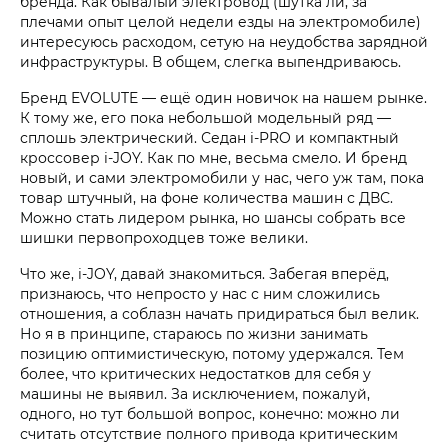
бренда. Как бывалый электровод (шутка ли, за
плечами опыт целой недели езды на электромобиле)
интересуюсь расходом, сетую на неудобства зарядной
инфраструктуры. В общем, слегка выпендриваюсь.
Бренд EVOLUTE — ещё один новичок на нашем рынке.
К тому же, его пока небольшой модельный ряд —
сплошь электрический. Седан i‑PRO и компактный
кроссовер i‑JOY. Как по мне, весьма смело. И бренд
новый, и сами электромобили у нас, чего уж там, пока
товар штучный, на фоне количества машин с ДВС.
Можно стать лидером рынка, но шансы собрать все
шишки первопроходцев тоже велики.
Что же, i‑JOY, давай знакомиться. Забегая вперёд,
признаюсь, что непросто у нас с ним сложились
отношения, а соблазн начать придираться был велик.
Но я в принципе, стараюсь по жизни занимать
позицию оптимистическую, потому удержался. Тем
более, что критических недостатков для себя у
машины не выявил. За исключением, пожалуй,
одного, но тут большой вопрос, конечно: можно ли
считать отсутствие полного привода критическим