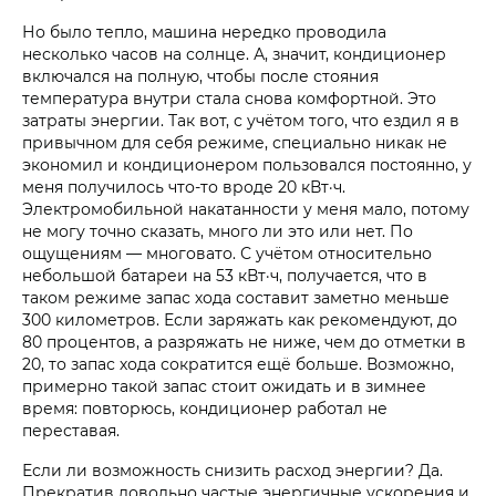
Но было тепло, машина нередко проводила
несколько часов на солнце. А, значит, кондиционер
включался на полную, чтобы после стояния
температура внутри стала снова комфортной. Это
затраты энергии. Так вот, с учётом того, что ездил я в
привычном для себя режиме, специально никак не
экономил и кондиционером пользовался постоянно, у
меня получилось что-то вроде 20 кВт·ч.
Электромобильной накатанности у меня мало, потому
не могу точно сказать, много ли это или нет. По
ощущениям — многовато. С учётом относительно
небольшой батареи на 53 кВт·ч, получается, что в
таком режиме запас хода составит заметно меньше
300 километров. Если заряжать как рекомендуют, до
80 процентов, а разряжать не ниже, чем до отметки в
20, то запас хода сократится ещё больше. Возможно,
примерно такой запас стоит ожидать и в зимнее
время: повторюсь, кондиционер работал не
переставая.
Если ли возможность снизить расход энергии? Да.
Прекратив довольно частые энергичные ускорения и