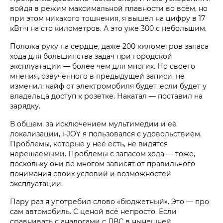
войдя в режим максимальной плавности во всём, но
при этом никакого тошнения, я вышел на цифру в 17
кВт·ч на сто километров. А это уже 300 с небольшим.
Положа руку на сердце, даже 200 километров запаса
хода для большинства задач при городской
эксплуатации — более чем для многих. Но своего
мнения, озвученного в предыдущей записи, не
изменил: кайф от электромобиля будет, если будет у
владельца доступ к розетке. Накатал — поставил на
зарядку.
В общем, за исключением мультимедии и её
локализации, i‑JOY я пользовался с удовольствием.
Проблемы, которые у неё есть, не видятся
нерешаемыми. Проблемы с запасом хода — тоже,
поскольку они во многом зависят от правильного
понимания своих условий и возможностей
эксплуатации.
Пару раз я употребил слово «бюджетный». Это — про
сам автомобиль. С ценой всё непросто. Если
сравнивать с аналогами с ДВС в нынешней