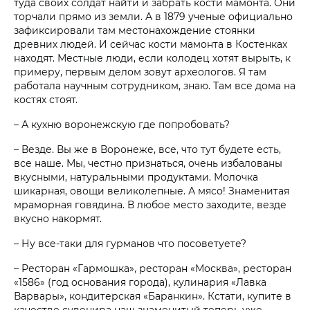
туда своих солдат найти и забрать кости мамонта. Они
торчали прямо из земли. А в 1879 ученые официально
зафиксировали там местонахождение стоянки
древних людей. И сейчас кости мамонта в Костенках
находят. Местные люди, если колодец хотят вырыть, к
примеру, первым делом зовут археологов. Я там
работала научным сотрудником, знаю. Там все дома на
костях стоят.
– А кухню воронежскую где попробовать?
– Везде. Вы же в Воронеже, все, что тут будете есть,
все наше. Мы, честно признаться, очень избалованы
вкусными, натуральными продуктами. Молочка
шикарная, овощи великолепные. А мясо! Знаменитая
мраморная говядина. В любое место заходите, везде
вкусно накормят.
– Ну все-таки для гурманов что посоветуете?
– Ресторан «Гармошка», ресторан «Москва», ресторан
«1586» (год основания города), кулинария «Лавка
Варвары», кондитерская «Баранкин». Кстати, купите в
качестве сувенира наш знаменитый теперь уже