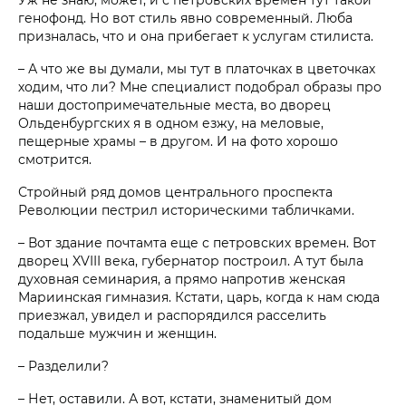
генофонд. Но вот стиль явно современный. Люба
призналась, что и она прибегает к услугам стилиста.
– А что же вы думали, мы тут в платочках в цветочках
ходим, что ли? Мне специалист подобрал образы про
наши достопримечательные места, во дворец
Ольденбургских я в одном езжу, на меловые,
пещерные храмы – в другом. И на фото хорошо
смотрится.
Стройный ряд домов центрального проспекта
Революции пестрил историческими табличками.
– Вот здание почтамта еще с петровских времен. Вот
дворец XVIII века, губернатор построил. А тут была
духовная семинария, а прямо напротив женская
Мариинская гимназия. Кстати, царь, когда к нам сюда
приезжал, увидел и распорядился расселить
подальше мужчин и женщин.
– Разделили?
– Нет, оставили. А вот, кстати, знаменитый дом