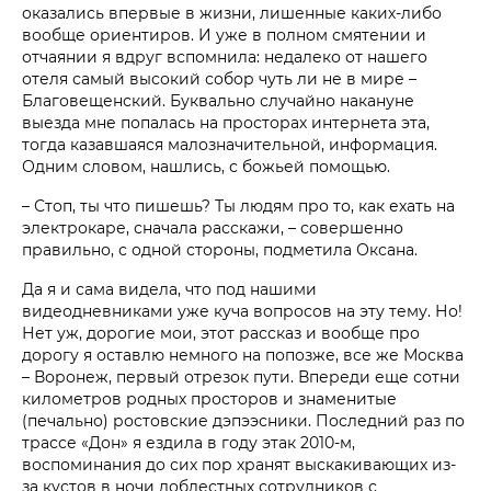
оказались впервые в жизни, лишенные каких-либо
вообще ориентиров. И уже в полном смятении и
отчаянии я вдруг вспомнила: недалеко от нашего
отеля самый высокий собор чуть ли не в мире –
Благовещенский. Буквально случайно накануне
выезда мне попалась на просторах интернета эта,
тогда казавшаяся малозначительной, информация.
Одним словом, нашлись, с божьей помощью.
– Стоп, ты что пишешь? Ты людям про то, как ехать на
электрокаре, сначала расскажи, – совершенно
правильно, с одной стороны, подметила Оксана.
Да я и сама видела, что под нашими
видеодневниками уже куча вопросов на эту тему. Но!
Нет уж, дорогие мои, этот рассказ и вообще про
дорогу я оставлю немного на попозже, все же Москва
– Воронеж, первый отрезок пути. Впереди еще сотни
километров родных просторов и знаменитые
(печально) ростовские дэпээсники. Последний раз по
трассе «Дон» я ездила в году этак 2010-м,
воспоминания до сих пор хранят выскакивающих из-
за кустов в ночи доблестных сотрудников с