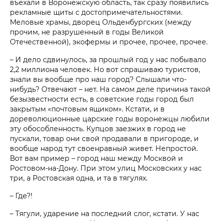
въехали в Воронежскую область, так сразу появились
рекламные щиты с достопримечательностями.
Меловые храмы, дворец Ольденбургских (между
прочим, не разрушенный в годы Великой
Отечественной), экофермы и прочее, прочее, прочее.
– И дело сдвинулось, за прошлый год у нас побывало
2,2 миллиона человек. Но вот спрашиваю туристов,
знали вы вообще про наш город? Слышали что-
нибудь? Отвечают – нет. На самом деле причина такой
безызвестности есть, в советские годы город был
закрытым «почтовым ящиком». Кстати, и в
дореволюционные царские годы воронежцы любили
эту обособленность. Купцов заезжих в город не
пускали, товар они свой продавали в пригороде, и
вообще народ тут своенравный живет. Непростой.
Вот вам пример – город наш между Москвой и
Ростовом-на-Дону. При этом улиц Московских у нас
три, а Ростовская одна, и та в тягулях.
– Где?!
– Тягули, ударение на последний слог, кстати. У нас