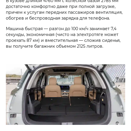
В кузове длиной 4760 мм с колесной базой 2785 мм
достаточно комфортно даже при полной загрузке,
причем к услуга­м передних пассажиров вентиляци­я,
обогрев и беспроводная зарядка для телефона.
Машина быстрая — разгон до 100 км/ч занимает 7,4
секунды, экономичная (чисто на электротяге может
проехать 87 км) и вместительная — сложив сиденья,
вы получите багажник объемом 2125 литров.