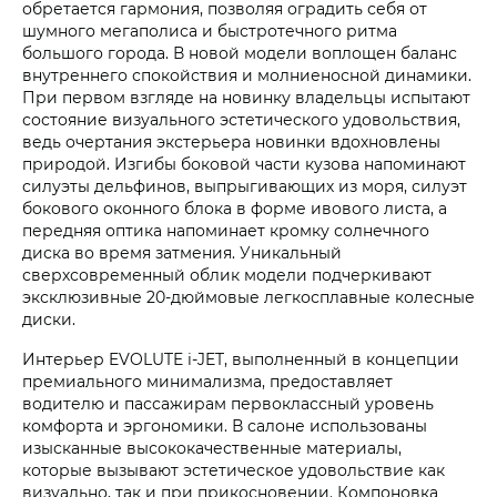
обретается гармония, позволяя оградить себя от
шумного мегаполиса и быстротечного ритма
большого города. В новой модели воплощен баланс
внутреннего спокойствия и молниеносной динамики.
При первом взгляде на новинку владельцы испытают
состояние визуального эстетического удовольствия,
ведь очертания экстерьера новинки вдохновлены
природой. Изгибы боковой части кузова напоминают
силуэты дельфинов, выпрыгивающих из моря, силуэт
бокового оконного блока в форме ивового листа, а
передняя оптика напоминает кромку солнечного
диска во время затмения. Уникальный
сверхсовременный облик модели подчеркивают
эксклюзивные 20-дюймовые легкосплавные колесные
диски.
Интерьер
EVOLUTE i‑JET
, выполненный в концепции
премиального минимализма, предоставляет
водителю и пассажирам первоклассный уровень
комфорта и эргономики. В салоне использованы
изысканные высококачественные материалы,
которые вызывают эстетическое удовольствие как
визуально, так и при прикосновении. Компоновка