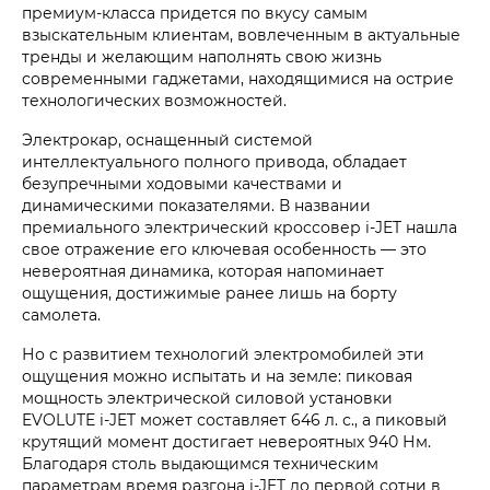
премиум-класса придется по вкусу самым
взыскательным клиентам, вовлеченным в актуальные
тренды и желающим наполнять свою жизнь
современными гаджетами, находящимися на острие
технологических возможностей.
Электрокар, оснащенный системой
интеллектуального полного привода, обладает
безупречными ходовыми качествами и
динамическими показателями. В названии
премиального электрический кроссовер
i‑JET
нашла
свое отражение его ключевая особенность — это
невероятная динамика, которая напоминает
ощущения, достижимые ранее лишь на борту
самолета.
Но с развитием технологий электромобилей эти
ощущения можно испытать и на земле: пиковая
мощность электрической силовой установки
EVOLUTE i‑JET
может составляет 646 л. с., а пиковый
крутящий момент достигает невероятных 940 Нм.
Благодаря столь выдающимся техническим
параметрам время разгона
i‑JET
до первой сотни в