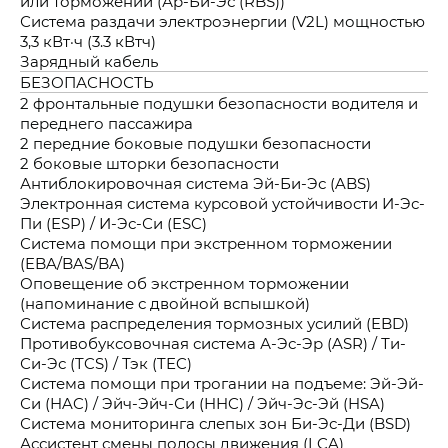
или торможении (Ар-Би-Эс (RBS))
Система раздачи электроэнергии (V2L) мощностью
3,3 кВт·ч (3.3 кВтч)
Зарядный кабель
БЕЗОПАСНОСТЬ
2 фронтальные подушки безопасности водителя и
переднего пассажира
2 передние боковые подушки безопасности
2 боковые шторки безопасности
Антиблокировочная система Эй-Би-Эс (ABS)
Электронная система курсовой устойчивости И-Эс-
Пи (ESP) / И-Эс-Си (ESC)
Система помощи при экстренном торможении
(EBA/BAS/BA)
Оповещение об экстренном торможении
(напоминание с двойной вспышкой)
Система распределения тормозных усилий (EBD)
Противобуксовочная система А-Эс-Эр (ASR) / Ти-
Си-Эс (TCS) / Тэк (TEC)
Система помощи при трогании на подъеме: Эй-Эй-
Си (HAC) / Эйч-Эйч-Си (HHC) / Эйч-Эс-Эй (HSA)
Система мониторинга слепых зон Би-Эс-Ди (BSD)
Ассистент смены полосы движения (LCA)