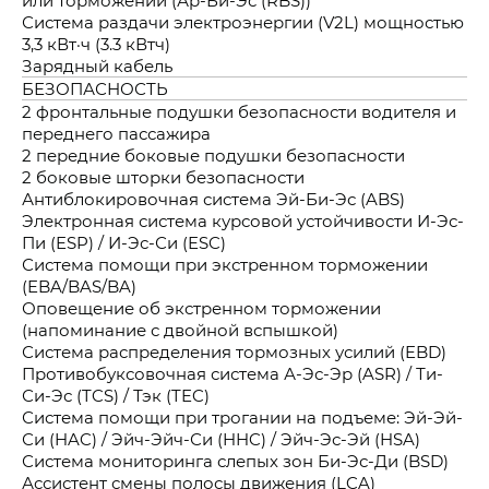
Система раздачи электроэнергии (V2L) мощностью
3,3 кВт·ч (3.3 кВтч)
Зарядный кабель
БЕЗОПАСНОСТЬ
2 фронтальные подушки безопасности водителя и
переднего пассажира
2 передние боковые подушки безопасности
2 боковые шторки безопасности
Антиблокировочная система Эй-Би-Эс (ABS)
Электронная система курсовой устойчивости И-Эс-
Пи (ESP) / И-Эс-Си (ESC)
Система помощи при экстренном торможении
(EBA/BAS/BA)
Оповещение об экстренном торможении
(напоминание с двойной вспышкой)
Система распределения тормозных усилий (EBD)
Противобуксовочная система А-Эс-Эр (ASR) / Ти-
Си-Эс (TCS) / Тэк (TEC)
Система помощи при трогании на подъеме: Эй-Эй-
Си (HAC) / Эйч-Эйч-Си (HHC) / Эйч-Эс-Эй (HSA)
Система мониторинга слепых зон Би-Эс-Ди (BSD)
Ассистент смены полосы движения (LCA)