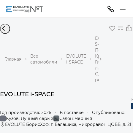
EVOLUTE i-SPACE
5-местный
Полный привод
Все
EVOLUTE
Кроссовер
Главная
автомобили
i-SPACE
Гибрид 1,5 л 367
л.с.
Одноступенчаты
редуктор
EVOLUTE i-SPACE
Год производства: 2026
·
В поставке
·
Опубликовано:
Кузов: Лунный серый
Салон: Черный
EVOLUTE БорисХоф: г. Балашиха, микрорайон ЦОВБ, д. 21