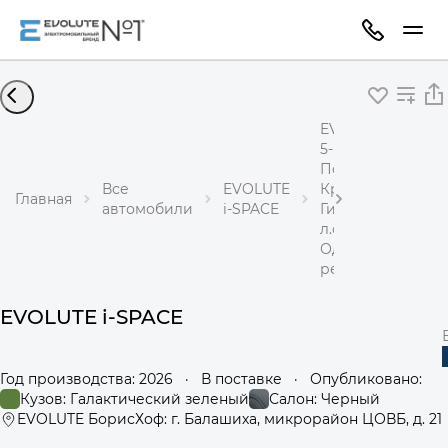
EVOLUTE i-SPACE
5-местный
Полный привод
Все
EVOLUTE
Кроссовер
Главная
автомобили
i-SPACE
Гибрид 1,5 л 367
л.с.
Одноступенчаты
редуктор
EVOLUTE i-SPACE
Год производства: 2026
·
В поставке
·
Опубликовано:
Кузов: Галактический зеленый
Салон: Черный
EVOLUTE БорисХоф: г. Балашиха, микрорайон ЦОВБ, д. 21