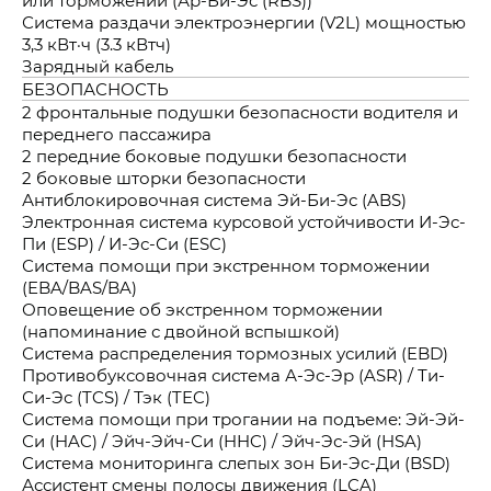
Система раздачи электроэнергии (V2L) мощностью
3,3 кВт·ч (3.3 кВтч)
Зарядный кабель
БЕЗОПАСНОСТЬ
2 фронтальные подушки безопасности водителя и
переднего пассажира
2 передние боковые подушки безопасности
2 боковые шторки безопасности
Антиблокировочная система Эй-Би-Эс (ABS)
Электронная система курсовой устойчивости И-Эс-
Пи (ESP) / И-Эс-Си (ESC)
Система помощи при экстренном торможении
(EBA/BAS/BA)
Оповещение об экстренном торможении
(напоминание с двойной вспышкой)
Система распределения тормозных усилий (EBD)
Противобуксовочная система А-Эс-Эр (ASR) / Ти-
Си-Эс (TCS) / Тэк (TEC)
Система помощи при трогании на подъеме: Эй-Эй-
Си (HAC) / Эйч-Эйч-Си (HHC) / Эйч-Эс-Эй (HSA)
Система мониторинга слепых зон Би-Эс-Ди (BSD)
Ассистент смены полосы движения (LCA)