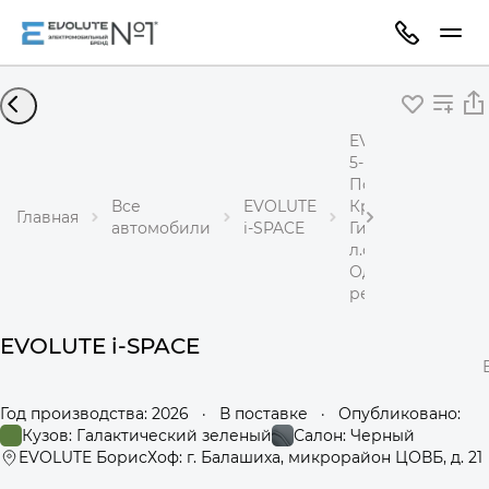
EVOLUTE i-SPACE
5-местный
Полный привод
Все
EVOLUTE
Кроссовер
Главная
автомобили
i-SPACE
Гибрид 1,5 л 367
л.с.
Одноступенчаты
редуктор
EVOLUTE i-SPACE
Год производства: 2026
·
В поставке
·
Опубликовано:
Кузов: Галактический зеленый
Салон: Черный
EVOLUTE БорисХоф: г. Балашиха, микрорайон ЦОВБ, д. 21