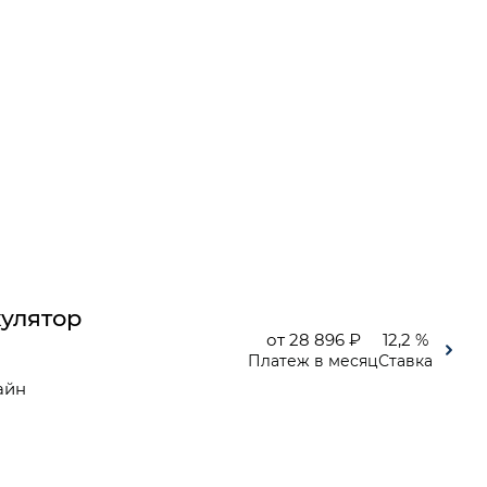
улятор
от 28 896 ₽
12,2 %
Платеж в месяц
Ставка
айн