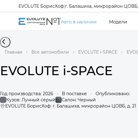
EVOLUTE БорисХоф
|
г. Балашиха, микрорайон ЦОВБ, 
Авто в наличии
Модели
Главная
Все автомобили
EVOLUTE i-SPACE
EVOL
EVOLUTE i-SPACE
Год производства: 2026
·
В поставке
·
Опубликовано:
Кузов: Лунный серый
Салон: Черный
EVOLUTE БорисХоф: г. Балашиха, микрорайон ЦОВБ, д. 21
360°