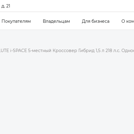
д. 21
Покупателям
Владельцам
Для бизнеса
О ко
UTE i-SPACE 5-местный Кроссовер Гибрид 1,5 л 218 л.с. Одн