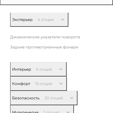
Экстерьер
4 опции
Динамические указатели поворота
Задние противотуманные фонари
Интерьер
6 опций
Комфорт
15 опций
Безопасность
20 опций
Мультимедиа
5 опций