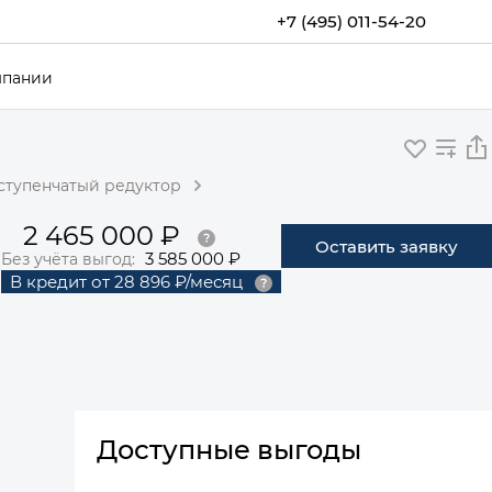
+7 (495) 011-54-20
мпании
оступенчатый редуктор
2 465 000 ₽
Оставить заявку
3 585 000 ₽
Без учёта выгод:
В кредит
от
28 896 ₽/месяц
Доступные выгоды