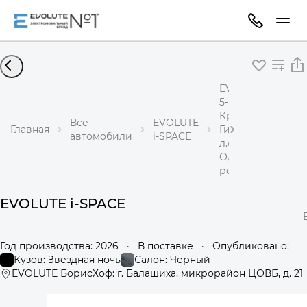
EVOLUTE i-SPACE
5-местный
Кроссовер
Все
EVOLUTE
Главная
Гибрид 1,5 л 218
автомобили
i-SPACE
л.с.
Одноступенчаты
редуктор
EVOLUTE i-SPACE
Год производства: 2026
·
В поставке
·
Опубликовано:
Кузов: Звездная ночь
Салон: Черный
EVOLUTE БорисХоф: г. Балашиха, микрорайон ЦОВБ, д. 21