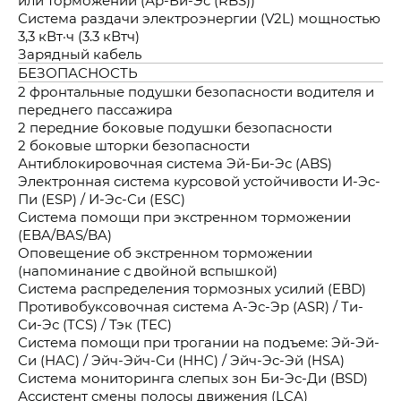
Система раздачи электроэнергии (V2L) мощностью
3,3 кВт·ч (3.3 кВтч)
Зарядный кабель
БЕЗОПАСНОСТЬ
2 фронтальные подушки безопасности водителя и
переднего пассажира
2 передние боковые подушки безопасности
2 боковые шторки безопасности
Антиблокировочная система Эй-Би-Эс (ABS)
Электронная система курсовой устойчивости И-Эс-
Пи (ESP) / И-Эс-Си (ESC)
Система помощи при экстренном торможении
(EBA/BAS/BA)
Оповещение об экстренном торможении
(напоминание с двойной вспышкой)
Система распределения тормозных усилий (EBD)
Противобуксовочная система А-Эс-Эр (ASR) / Ти-
Си-Эс (TCS) / Тэк (TEC)
Система помощи при трогании на подъеме: Эй-Эй-
Си (HAC) / Эйч-Эйч-Си (HHC) / Эйч-Эс-Эй (HSA)
Система мониторинга слепых зон Би-Эс-Ди (BSD)
Ассистент смены полосы движения (LCA)