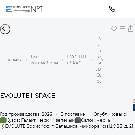
EVOLUTE i-SPACE
5-местный
Полный привод
Все
EVOLUTE
Кроссовер
Главная
автомобили
i-SPACE
Гибрид 1,5 л 367
л.с.
Одноступенчаты
редуктор
EVOLUTE i-SPACE
Год производства: 2026
·
В поставке
·
Опубликовано:
Кузов: Галактический зеленый
Салон: Черный
EVOLUTE БорисХоф: г. Балашиха, микрорайон ЦОВБ, д. 21