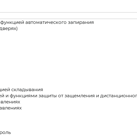
 функцией автоматического запирания
дверях)
кцией складывания
ей и функциями защиты от защемления и дистанционног
авлениях
равлениях
роль