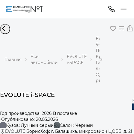
EVOLUTE i-SPACE
5-местный
Полный привод
Все
EVOLUTE
Кроссовер
Главная
автомобили
i-SPACE
Гибрид 1,5 л 367
л.с.
Одноступенчаты
редуктор
EVOLUTE i-SPACE
Год производства: 2026
·
В поставке
·
Опубликовано: 20.05.2026
Кузов: Лунный серый
Салон: Черный
EVOLUTE БорисХоф: г. Балашиха, микрорайон ЦОВБ, д. 21