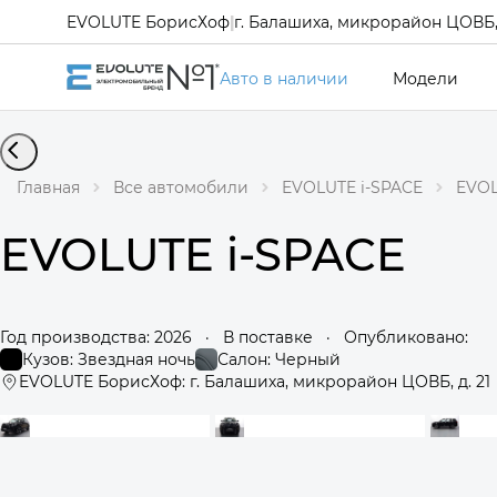
EVOLUTE БорисХоф
|
г. Балашиха, микрорайон ЦОВБ, 
Авто в наличии
Модели
Главная
Все автомобили
EVOLUTE i-SPACE
EVOL
EVOLUTE i-SPACE
Год производства: 2026
·
В поставке
·
Опубликовано:
Кузов: Звездная ночь
Салон: Черный
EVOLUTE БорисХоф: г. Балашиха, микрорайон ЦОВБ, д. 21
360°