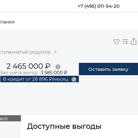
+7 (495) 011-54-20
мпании
оступенчатый редуктор
2 465 000 ₽
Оставить заявку
3 585 000 ₽
Без учёта выгод:
В кредит
от
28 896 ₽/месяц
всё
Доступные выгоды