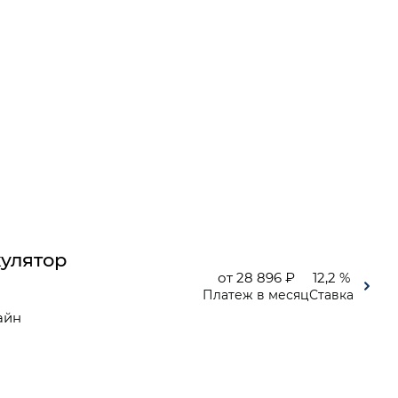
улятор
от 28 896 ₽
12,2 %
Платеж в месяц
Ставка
айн