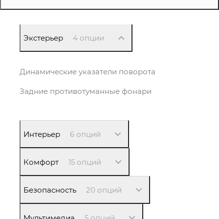
Экстерьер
4 опции
Динамические указатели поворота
Задние противотуманные фонари
Интерьер
6 опций
Комфорт
15 опций
Безопасность
20 опций
Мультимедиа
5 опций