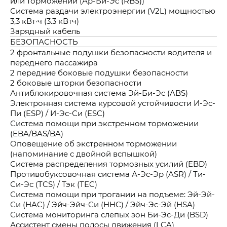
или торможении (Ар-Би-Эс (RBS))
Система раздачи электроэнергии (V2L) мощностью
3,3 кВт·ч (3.3 кВтч)
Зарядный кабель
БЕЗОПАСНОСТЬ
2 фронтальные подушки безопасности водителя и
переднего пассажира
2 передние боковые подушки безопасности
2 боковые шторки безопасности
Антиблокировочная система Эй-Би-Эс (ABS)
Электронная система курсовой устойчивости И-Эс-
Пи (ESP) / И-Эс-Си (ESC)
Система помощи при экстренном торможении
(EBA/BAS/BA)
Оповещение об экстренном торможении
(напоминание с двойной вспышкой)
Система распределения тормозных усилий (EBD)
Противобуксовочная система А-Эс-Эр (ASR) / Ти-
Си-Эс (TCS) / Тэк (TEC)
Система помощи при трогании на подъеме: Эй-Эй-
Си (HAC) / Эйч-Эйч-Си (HHC) / Эйч-Эс-Эй (HSA)
Система мониторинга слепых зон Би-Эс-Ди (BSD)
Ассистент смены полосы движения (LCA)