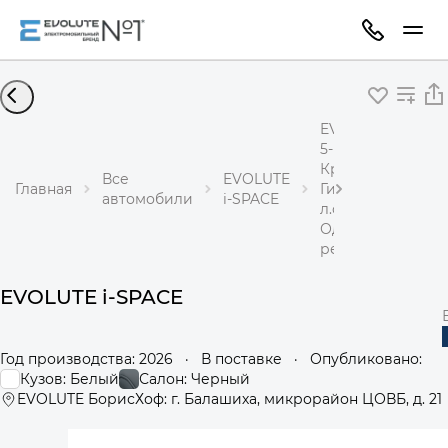
EVOLUTE i-SPACE
5-местный
Кроссовер
Все
EVOLUTE
Главная
Гибрид 1,5 л 218
автомобили
i-SPACE
л.с.
Одноступенчаты
редуктор
EVOLUTE i-SPACE
Год производства: 2026
·
В поставке
·
Опубликовано:
Кузов: Белый
Салон: Черный
EVOLUTE БорисХоф: г. Балашиха, микрорайон ЦОВБ, д. 21