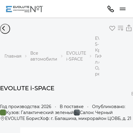
EVOLUTE i-SPACE
5-местный
Кроссовер
Все
EVOLUTE
Главная
Гибрид 1,5 л 218
автомобили
i-SPACE
л.с.
Одноступенчаты
редуктор
EVOLUTE i-SPACE
Год производства: 2026
·
В поставке
·
Опубликовано:
Кузов: Галактический зеленый
Салон: Черный
EVOLUTE БорисХоф: г. Балашиха, микрорайон ЦОВБ, д. 21