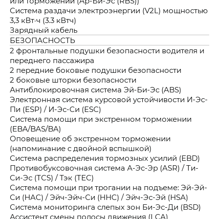
или торможении (Ар-Би-Эс (RBS))
Система раздачи электроэнергии (V2L) мощностью
3,3 кВт·ч (3.3 кВтч)
Зарядный кабель
БЕЗОПАСНОСТЬ
2 фронтальные подушки безопасности водителя и
переднего пассажира
2 передние боковые подушки безопасности
2 боковые шторки безопасности
Антиблокировочная система Эй-Би-Эс (ABS)
Электронная система курсовой устойчивости И-Эс-
Пи (ESP) / И-Эс-Си (ESC)
Система помощи при экстренном торможении
(EBA/BAS/BA)
Оповещение об экстренном торможении
(напоминание с двойной вспышкой)
Система распределения тормозных усилий (EBD)
Противобуксовочная система А-Эс-Эр (ASR) / Ти-
Си-Эс (TCS) / Тэк (TEC)
Система помощи при трогании на подъеме: Эй-Эй-
Си (HAC) / Эйч-Эйч-Си (HHC) / Эйч-Эс-Эй (HSA)
Система мониторинга слепых зон Би-Эс-Ди (BSD)
Ассистент смены полосы движения (LCA)