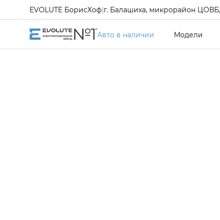
EVOLUTE БорисХоф
|
г. Балашиха, микрорайон ЦОВБ, 
Авто в наличии
Модели