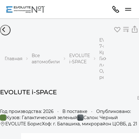
EVOLUTE i-SPACE
7-местный
Кроссовер
Все
EVOLUTE
Главная
Гибрид 1,5 л 218
автомобили
i-SPACE
л.с.
Одноступенчаты
редуктор
EVOLUTE i-SPACE
Год производства: 2026
·
В поставке
·
Опубликовано:
Кузов: Галактический зеленый
Салон: Черный
EVOLUTE БорисХоф: г. Балашиха, микрорайон ЦОВБ, д. 21